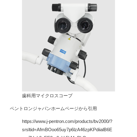
歯科用マイクロスコープ
ペントロンジャパンホームページから引用
https://www.j-pentron.com/products/bv2000/?
srsltid=AfmBOoo65uy7p6lzA46zpKPdiialB6E